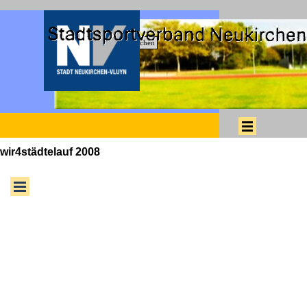
Direkt zum Seiteninhalt
Suchen
Menü überspringen
wir4städtelauf 2008
Menü überspringen