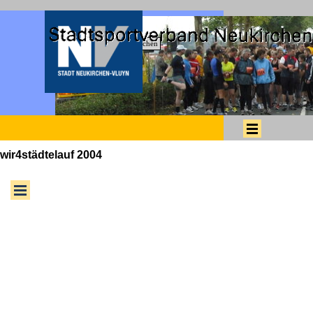
Direkt zum Seiteninhalt
Suchen
Menü überspringen
wir4städtelauf 2004
Menü überspringen