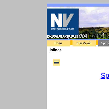
Direkt zum Seiteninhalt
Suchen
Home
Der Verein
Sport
Inliner
Sp
Menü überspringen