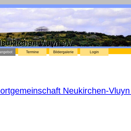
Menü überspringen
angebot
▼
Termine
▼
Bildergalerie
▼
Login
▼
ortgemeinschaft Neukirchen-Vluyn 